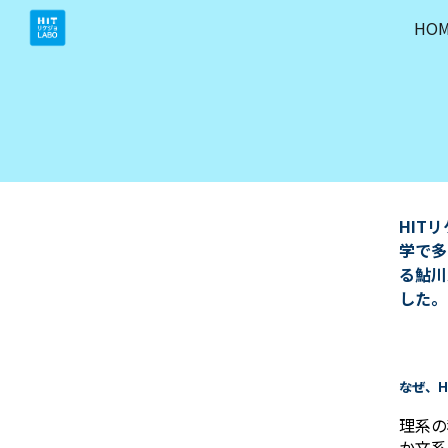
HO
Sk
HIT
学で多
る鮎川
した。
――なぜ
理系の
か文系