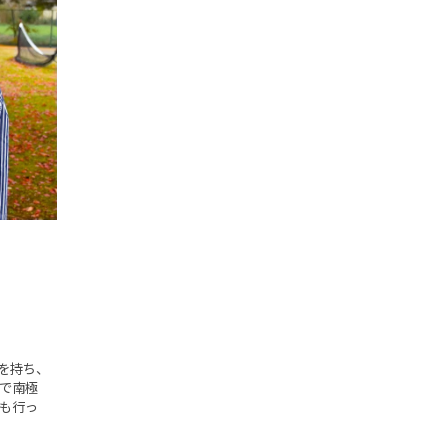
を持ち、
隊で南極
導も行っ