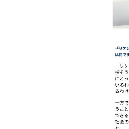
――「リ
は何で
「リケ
指そう
にとっ
いるわ
るわけ
一方で
うこと
できる
社会の
た。