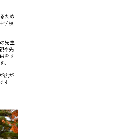
るため
中学校
の先生
親や先
供をす
す。
が広が
です