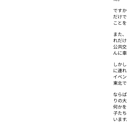
ですか
だけで
ことを
また、
れだけ
公共交
んに車
しかし
に連れ
イベン
東北で
ならば
りの大
何かを
子たち
います