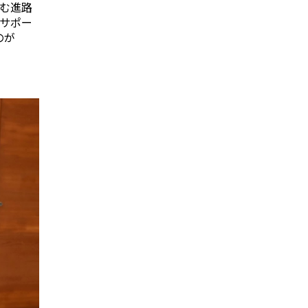
む進路
サポー
のが