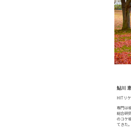
鮎川 
HITリ
専門は
総合研
のコケ
てきた