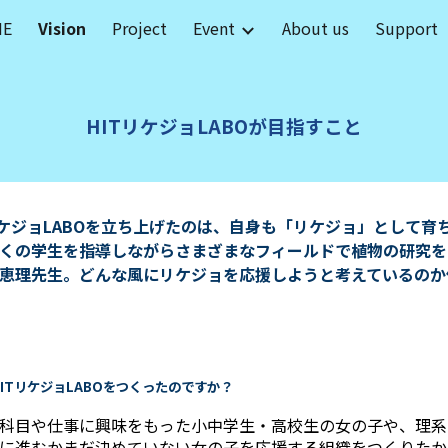
ME
Vision
Project
Event
About us
Support
ip to main content
Skip to navigat
HITリケジョLABOが目指
すこと
リケジョLABOを立ち上げたのは、自身も「リケジョ」として育
くの学生を指導しながらさまざまなフィールドで植物の研究を
恵理先生。どんな風にリケジョを応援しようと考えているのか
、HITリケジョLABOをつくったのですか？
科目や仕事に興味をもった小中学生・高校生の女の子や、理系
に進むかまだ決めていない女の子を応援する組織をつくりたか