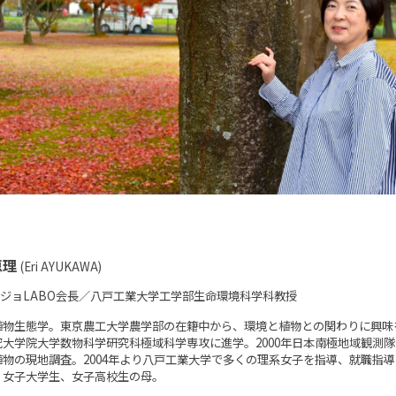
恵理
(Eri AYUKAWA)
ケジョLABO会長／八戸工業大学工学部生命環境科学科教授
植物生態学。東京農工大学農学部の在籍中から、環境と植物との関わりに興味
究大学院大学数物科学研究科極域科学専攻に進学。2000年日本南極地域観測
植物の現地調査。2004年より八戸工業大学で多くの理系女子を指導、就職指
。女子
大学生、女子高校生
の母。