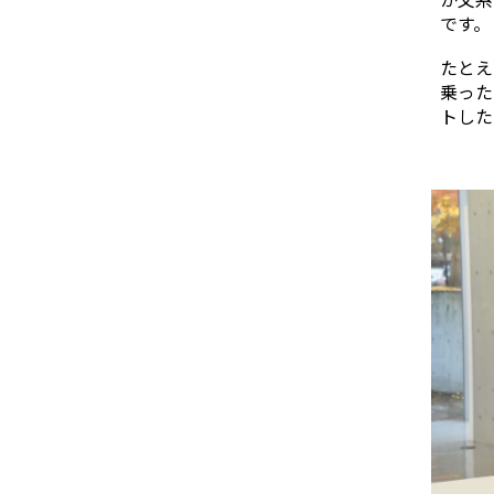
です。
たとえ
乗った
トした