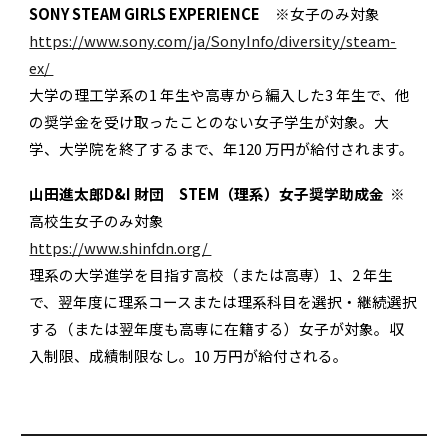
SONY STEAM GIRLS EXPERIENCE
※女子のみ対象
https://www.sony.com/ja/SonyInfo/diversity/steam-
ex/
大学の理工学系の1 年生や高専から編入した3 年生で、他
の奨学金を受け取ったことのない女子学生が対象。大
学、大学院を終了するまで、年120 万円が給付されます。
山田進太郎D&I 財団 STEM（理系）女子奨学助成金
※
高校生女子のみ対象
https://www.shinfdn.org/
理系の大学進学を目指す高校（または高専）1、2 年生
で、翌年度に理系コースまたは理系科目を選択・継続選択
する（または翌年度も高専に在籍する）女子が対象。収
入制限、成績制限なし。10 万円が給付される。