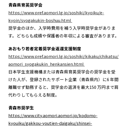
青森県育英奨学会
https://www.pref.aomori.lg.jp/soshiki/kyoiku/e-
kyoin/syogakukin-boshuu.html
奨学金のほか、入学時費用を補う入学時奨学金がありま
す。どちらも成績や保護者の年収による審査があります。
あおもり若者定着奨学金返還支援制度
https://www.pref.aomori.lg.jp/soshiki/kikaku/chikatsu/
aomori_syogakukin_henkansien.html
日本学生支援機構または青森県育英奨学会の奨学金を受
けた人が、登録されたサポート企業（青森県内）に6 年間
離職せず勤務すると、奨学金の返済を最大150 万円まで肩
代わりしてもらえる制度。
青森市奨学生
https://www.city.aomori.aomori.jp/kodomo-
kyouiku/gakkou-youtien-daigaku/shinsei-