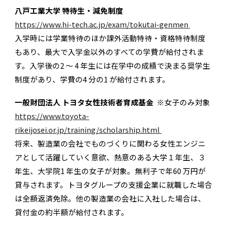
八戸工業大学 特待生・減免制度
https://www.hi-tech.ac.jp/exam/tokutai-genmen
入学時には学業特待のほか課外活動特待・資格特待制度
もあり、最大で入学金以外のすべての学費が給付されま
す。入学後の2 ～ 4 年生には在学中の成績で決まる奨学生
制度があり、学費の4 分の1 が給付されます。
一般財団法人 トヨタ女性技術者育成基金
※女子のみ対象
https://www.toyota-
rikeijosei.or.jp/training/scholarship.html
将来、製造業の会社でものづくりに関わる女性エンジニ
アとして活躍していく意欲、熱意のある大学１年生、３
年生、大学院1 年生の女子が対象。無利子で年60 万円が
貸与されます。トヨタグループの支援企業に就職した場合
は全額返済免除。他の製造業の会社に入社した場合は、
貸付金の約半額が給付されます。