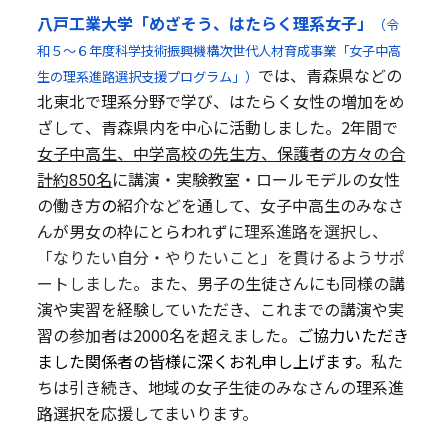
八戸工業大学
「めざそう、はたらく理系女子」
（令
和５～６年度
科学技術振興機構次世代人材育成事業「女子中高
では、青森県などの
生の理系進路選択支援プログラム」）
北東北で理系分野で学び、はたらく女性の増加をめ
ざして
、青森県内を中心に活動しました
。2年間で
女子中高生、中学高校の先生方、保護者の方々の合
計約850名
に
講演・
実験教室
・
ロールモデルの女性
の働き方
の
紹介などを通して、女子中高生のみなさ
んが男女の枠にとらわれずに
理系進路を選択し、
「なりたい自分・やりたいこと」を貫けるようサポ
ート
しました
。
また、男子の生徒さんにも
同様の講
演や実習を経験していただき、これまでの講演や実
習の参加者は2000名を超えました。
ご協力いただき
ました関係者の皆様に深くお礼申し上げます。
私た
ちは引き続き、地域の女子生徒のみなさんの理系進
路選択を応援してまいります。